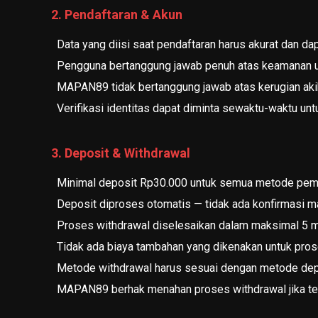
2. Pendaftaran & Akun
Data yang diisi saat pendaftaran harus akurat dan dap
Pengguna bertanggung jawab penuh atas keamanan
MAPAN89 tidak bertanggung jawab atas kerugian ak
Verifikasi identitas dapat diminta sewaktu-waktu un
3. Deposit & Withdrawal
Minimal deposit Rp30.000 untuk semua metode pem
Deposit diproses otomatis — tidak ada konfirmasi m
Proses withdrawal diselesaikan dalam maksimal 5 me
Tidak ada biaya tambahan yang dikenakan untuk pro
Metode withdrawal harus sesuai dengan metode dep
MAPAN89 berhak menahan proses withdrawal jika terd