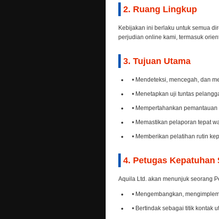
2. Ruang Lingkup
Kebijakan ini berlaku untuk semua dir
perjudian online kami, termasuk orien
3. Tujuan Utama
• Mendeteksi, mencegah, dan mela
• Menetapkan uji tuntas pelangga
• Mempertahankan pemantauan b
• Memastikan pelaporan tepat wa
• Memberikan pelatihan rutin k
4. Petugas Kepatuhan 
Aquila Ltd. akan menunjuk seorang 
• Mengembangkan, mengimpleme
• Bertindak sebagai titik kontak