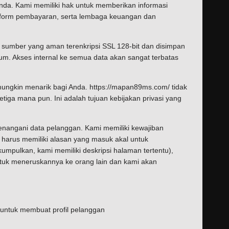
nda. Kami memiliki hak untuk memberikan informasi
latform pembayaran, serta lembaga keuangan dan
i sumber yang aman terenkripsi SSL 128-bit dan disimpan
um. Akses internal ke semua data akan sangat terbatas
ngkin menarik bagi Anda. https://mapan89ms.com/ tidak
iga mana pun. Ini adalah tujuan kebijakan privasi yang
angani data pelanggan. Kami memiliki kewajiban
harus memiliki alasan yang masuk akal untuk
mpulkan, kami memiliki deskripsi halaman tertentu),
tuk meneruskannya ke orang lain dan kami akan
 untuk membuat profil pelanggan