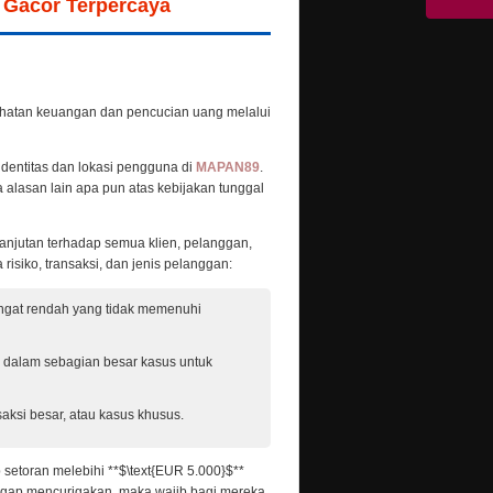
 Gacor Terpercaya
ahatan keuangan dan pencucian uang melalui
dentitas dan lokasi pengguna di
MAPAN89
.
alasan lain apa pun atas kebijakan tunggal
anjutan terhadap semua klien, pelanggan,
isiko, transaksi, dan jenis pelanggan:
angat rendah yang tidak memenuhi
n dalam sebagian besar kasus untuk
aksi besar, atau kasus khusus.
 setoran melebihi **$\text{EUR 5.000}$**
ggap mencurigakan, maka wajib bagi mereka