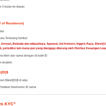
m 3 bulan ke depan
f of Residence)
itas
ra Terlarang berikut:
, Jerman, Belanda dan wilayahnya, Spanyol, Uni Komoro, Inggris Raya, $\text
$, yurisdiksi lain mana pun yang dianggap dilarang oleh Otoritas Keuangan Lep
 klien dan sama dengan di bukti ID
n terakhir
t{ID}$
 $\text{ID}$ di atas
Pastikan foto/nomor ID sama
ses KYC”