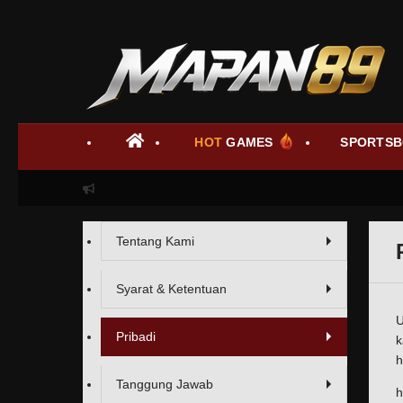
HOT
GAMES
SPORTS
Tentang Kami
Syarat & Ketentuan
U
Pribadi
k
h
Tanggung Jawab
h