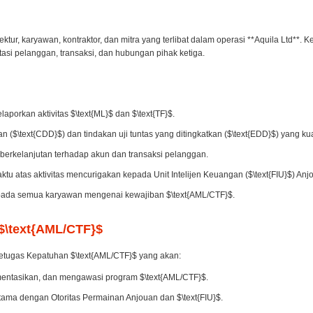
ektur, karyawan, kontraktor, dan mitra yang terlibat dalam operasi **Aquila Ltd**
tasi pelanggan, transaksi, dan hubungan pihak ketiga.
porkan aktivitas $\text{ML}$ dan $\text{TF}$.
n ($\text{CDD}$) dan tindakan uji tuntas yang ditingkatkan ($\text{EDD}$) yang kua
erkelanjutan terhadap akun dan transaksi pelanggan.
ktu atas aktivitas mencurigakan kepada Unit Intelijen Keuangan ($\text{FIU}$) Anj
epada semua karyawan mengenai kewajiban $\text{AML/CTF}$.
$\text{AML/CTF}$
Petugas Kepatuhan $\text{AML/CTF}$ yang akan:
ntasikan, dan mengawasi program $\text{AML/CTF}$.
 utama dengan Otoritas Permainan Anjouan dan $\text{FIU}$.