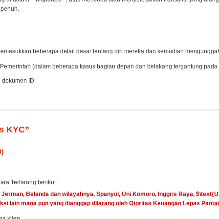
 penuh.
memasukkan beberapa detail dasar tentang diri mereka dan kemudian mengungga
n Pemerintah (dalam beberapa kasus bagian depan dan belakang tergantung pad
g dokumen ID
es KYC”
D)
ra Terlarang berikut:
, Jerman, Belanda dan wilayahnya, Spanyol, Uni Komoro, Inggris Raya, $\text
iksi lain mana pun yang dianggap dilarang oleh Otoritas Keuangan Lepas Panta
a klien