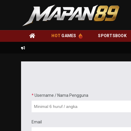
HOT
GAMES
SPORTSBOOK
*
Username / Nama Pengguna
Email