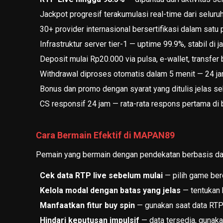
Jackpot progresif terakumulasi real-time dari seluru
30+ provider internasional bersertifikasi dalam satu 
Infrastruktur server tier-1 — uptime 99.9%, stabil di 
Deposit mulai Rp20.000 via pulsa, e-wallet, transfer
Withdrawal diproses otomatis dalam 5 menit — 24 ja
Bonus dan promo dengan syarat yang ditulis jelas s
CS responsif 24 jam — rata-rata respons pertama di
Cara Bermain Efektif di MAPAN89
Pemain yang bermain dengan pendekatan berbasis da
Cek data RTP live sebelum mulai
— pilih game berd
Kelola modal dengan batas yang jelas
— tentukan 
Manfaatkan fitur buy spin
— gunakan saat data RTP 
Hindari keputusan impulsif
— data tersedia, gunak