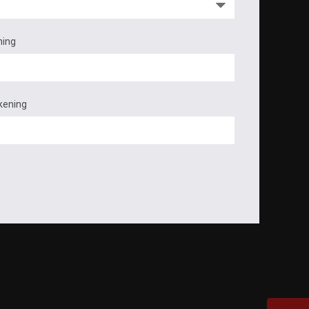
ning
kening