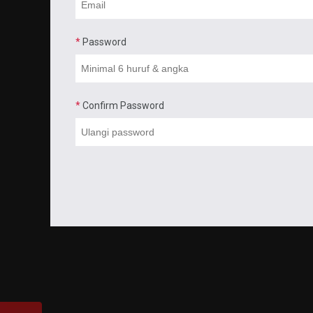
*
Password
*
Confirm Password