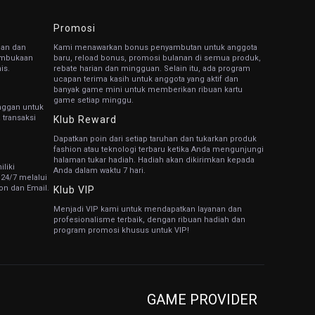
Promosi
han dan
Kami menawarkan bonus penyambutan untuk anggota
pembukaan
baru, reload bonus, promosi bulanan di semua produk,
is.
rebate harian dan mingguan. Selain itu, ada program
ucapan terima kasih untuk anggota yang aktif dan
banyak game mini untuk memberikan ribuan kartu
game setiap minggu.
nggan untuk
transaksi
Klub Reward
Dapatkan poin dari setiap taruhan dan tukarkan produk
fashion atau teknologi terbaru ketika Anda mengunjungi
halaman tukar hadiah. Hadiah akan dikirimkan kepada
liki
Anda dalam waktu 7 hari.
 24/7 melalui
pon dan Email.
Klub VIP
Menjadi VIP kami untuk mendapatkan layanan dan
profesionalisme terbaik, dengan ribuan hadiah dan
program promosi khusus untuk VIP!
GAME PROVIDER