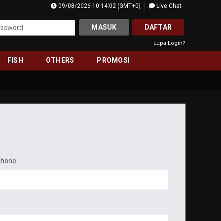
09/08/2026 10:14:03 (GMT+0)
Live Chat
MASUK
DAFTAR
Lupa Login?
FISH
OTHERS
PROMOSI
MAPAN89 - SITUS
phone