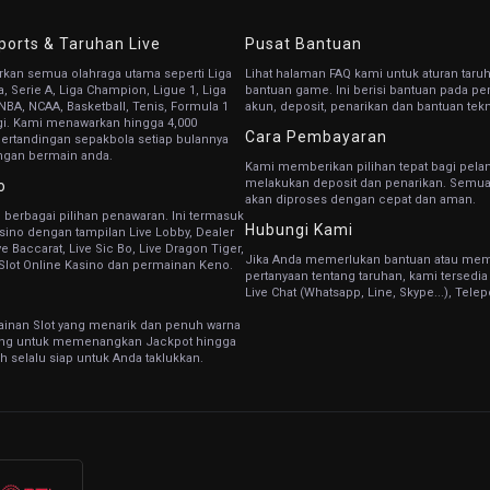
ports & Taruhan Live
Pusat Bantuan
kan semua olahraga utama seperti Liga
Lihat halaman FAQ kami untuk aturan taru
ga, Serie A, Liga Champion, Ligue 1, Liga
bantuan game. Ini berisi bantuan pada 
NBA, NCAA, Basketball, Tenis, Formula 1
akun, deposit, penarikan dan bantuan tekn
gi. Kami menawarkan hingga 4,000
Cara Pembayaran
pertandingan sepakbola setiap bulannya
ngan bermain anda.
Kami memberikan pilihan tepat bagi pela
melakukan deposit dan penarikan. Semua 
o
akan diproses dengan cepat dan aman.
 berbagai pilihan penawaran. Ini termasuk
Hubungi Kami
asino dengan tampilan Live Lobby, Dealer
ive Baccarat, Live Sic Bo, Live Dragon Tiger,
Jika Anda memerlukan bantuan atau memi
, Slot Online Kasino dan permainan Keno.
pertanyaan tentang taruhan, kami tersedia
Live Chat (Whatsapp, Line, Skype...), Tele
inan Slot yang menarik dan penuh warna
ng untuk memenangkan Jackpot hingga
h selalu siap untuk Anda taklukkan.