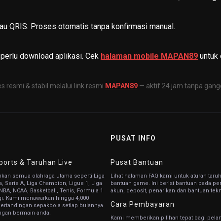
atau QRIS. Proses otomatis tanpa konfirmasi manual.
 perlu download aplikasi. Cek
halaman mobile MAPAN89
untuk d
s resmi & stabil melalui link resmi
MAPAN89
— aktif 24 jam tanpa gan
PUSAT INFO
ports & Taruhan Live
Pusat Bantuan
kan semua olahraga utama seperti Liga
Lihat halaman FAQ kami untuk aturan taru
ga, Serie A, Liga Champion, Ligue 1, Liga
bantuan game. Ini berisi bantuan pada 
NBA, NCAA, Basketball, Tenis, Formula 1
akun, deposit, penarikan dan bantuan tekn
gi. Kami menawarkan hingga 4,000
Cara Pembayaran
pertandingan sepakbola setiap bulannya
ngan bermain anda.
Kami memberikan pilihan tepat bagi pela