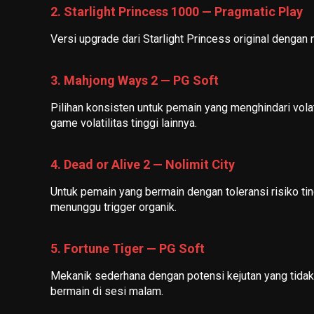
2. Starlight Princess 1000 — Pragmatic Play
Versi upgrade dari Starlight Princess original dengan 
3. Mahjong Ways 2 — PG Soft
Pilihan konsisten untuk pemain yang menghindari volat
game volatilitas tinggi lainnya.
4. Dead or Alive 2 — Nolimit City
Untuk pemain yang bermain dengan toleransi risiko t
menunggu trigger organik.
5. Fortune Tiger — PG Soft
Mekanik sederhana dengan potensi kejutan yang tidak
bermain di sesi malam.