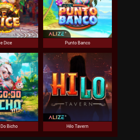
re Dice
Punto Banco
 Do Bicho
Hilo Tavern