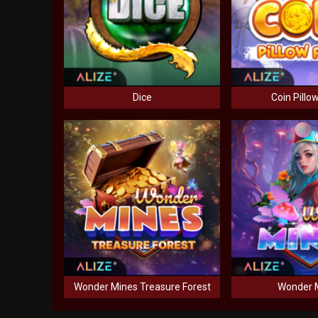
Dice
Coin Pillo
Wonder Mines Treasure Forest
Wonder 