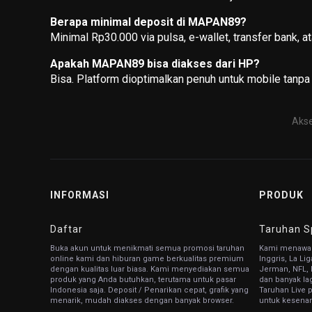
Berapa minimal deposit di MAPAN89?
Minimal Rp30.000 via pulsa, e-wallet, transfer bank, 
Apakah MAPAN89 bisa diakses dari HP?
Bisa. Platform dioptimalkan penuh untuk mobile tanpa
Akse
INFORMASI
PRODUK
Daftar
Taruhan S
Buka akun untuk menikmati semua promosi taruhan
Kami menawar
online kami dan hiburan game berkualitas premium
Inggris, La Li
dengan kualitas luar biasa. Kami menyediakan semua
Jerman, NFL, 
produk yang Anda butuhkan, terutama untuk pasar
dan banyak la
Indonesia saja. Deposit / Penarikan cepat, grafik yang
Taruhan Live 
menarik, mudah diakses dengan banyak browser.
untuk kesena