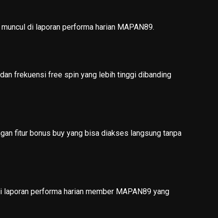
ing muncul di laporan performa harian MAPAN89.
an frekuensi free spin yang lebih tinggi dibanding
gan fitur bonus buy yang bisa diakses langsung tanpa
l di laporan performa harian member MAPAN89 yang