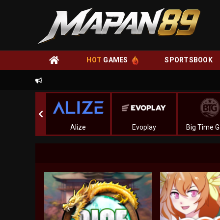
HOT
GAMES
SPORTSBOOK
skmeslot
Alize
Evoplay
Big Time 